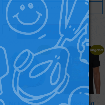
Technische Merkmale
In den Warenkorb
Angebot!
Angebot!
Mr. Baggy LED-
Grafik-T-Shirt