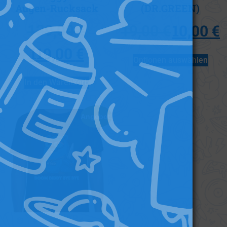
Augen-Rucksack
(DR.GREEN)
10,00
€
139,00
€
19,00
€
119,00
€
Optionen auswählen
In den Warenkorb
Angebot!