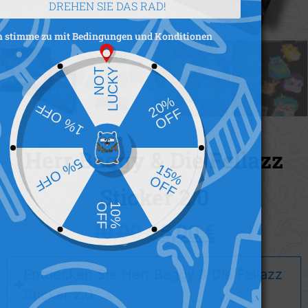
DREHEN SIE DAS RAD!
Ich stimme zu mit
Bedingungen und Konditionen
Herr Baggy & Die Fellazz
Sticker 2.0
10,00
€
5,00
€
Entdecken Sie Herr Baggy & Die Fellazz
Sticker 2.0