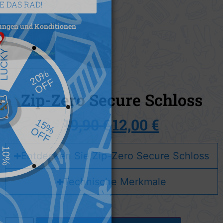
DREHEN SIE DAS RAD!
Ich stimme zu mit
Bedingungen und Konditionen
Zip-Zero Secure Schloss
19,90
€
12,00
€
Entdecken Sie Zip-Zero Secure Schloss
Technische Merkmale