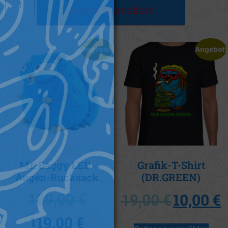
In den Warenkorb
Angebot!
Angebot!
Mr. Baggy LED-
Grafik-T-Shirt
Augen-Rucksack
(DR.GREEN)
10,00
€
139,00
€
19,00
€
119,00
€