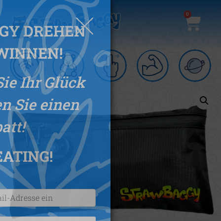
0
STRAWBAGGY DREHEN
UND GEWINNEN!
Versuchen Sie Ihr Glück
und erhalten Sie einen
Rabatt!
NO CHEATING
!