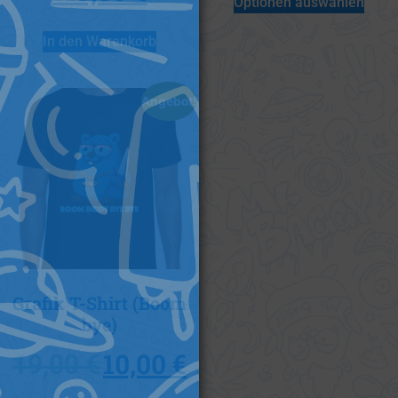
Optionen auswählen
In den Warenkorb
Angebot!
Grafik T-Shirt (Boom
bye)
10,00
€
19,00
€