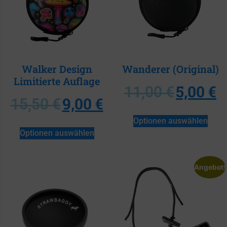
 SIE DAS RAD!
dingungen und Konditionen
Walker Design
Wanderer (Original)
Limitierte Auflage
5,00
€
11,00
€
9,00
€
15,50
€
Optionen auswählen
Optionen auswählen
Angebot!