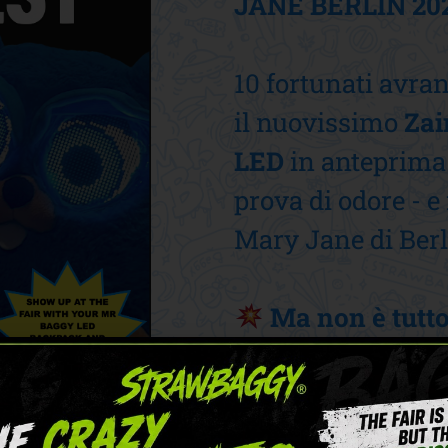
JANE BERLIN 20
10 fortunati avran
il nuovissimo
Zai
LED
in anteprima 
prova di odore - e
Mary Jane di Berl
Ma non è tutto
Chi mostrerà lo z
riceverà anche u
direttamente allo