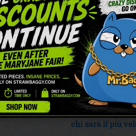
Come aderire:
Scattare una fo
per Mary Jane in
Baggy
Inviatelo per e
a
shop@strawbag
Sceglieremo i prim
chi sarà il più ve