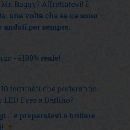
Mr. Baggy? Affrettatevi! È
ta.
una volta che se ne sono
o andati per sempre.
rzo - è
100% reale!
i 10 fortunati che porteranno
y LED Eyes a Berlino?
gi... e preparatevi a brillare
!