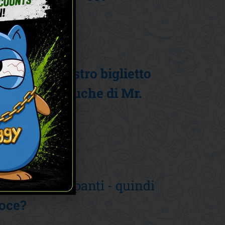
to con y
il nostro biglietto
sieme al peluche di Mr.
-mail
gy.com
i 10 partecipanti - quindi
loce?