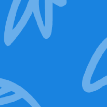
ISCRIVITI ORA
progettato con
in