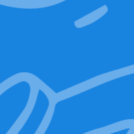
ZIP-ZERO
Tecnologia zip&go antiodore