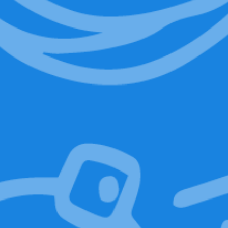
WALKER
Il primo miscelatore di silicone
portatile al mondo