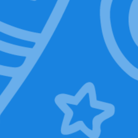
Il pianeta natale di Mr. Baggy
SCOPRI DI PIÙ