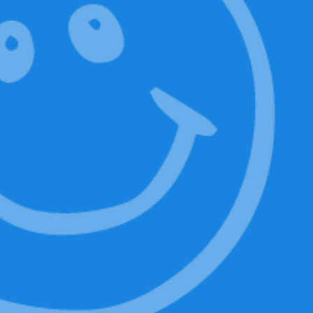
ON-OFF
Sacchetto
tascabile
Rimanete liberi e bloccate la
vostra privacy
ACQUISTA ORA