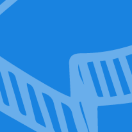
ON-OFF
Marsupio
Rimanete liberi e bloccate la
vostra privacy
ACQUISTA ORA