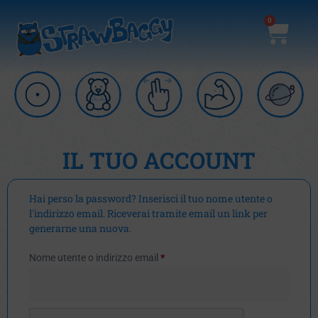
0
STRAWBAGGY GIRA E
VINCI!
Tentate la fortuna per
ottenere uno sconto!
IL TUO ACCOUNT
NON SI BARA
!
Hai perso la password? Inserisci il tuo nome utente o
l'indirizzo email. Riceverai tramite email un link per
generarne una nuova.
Nome utente o indirizzo email
*
GIRA LA RUOTA!