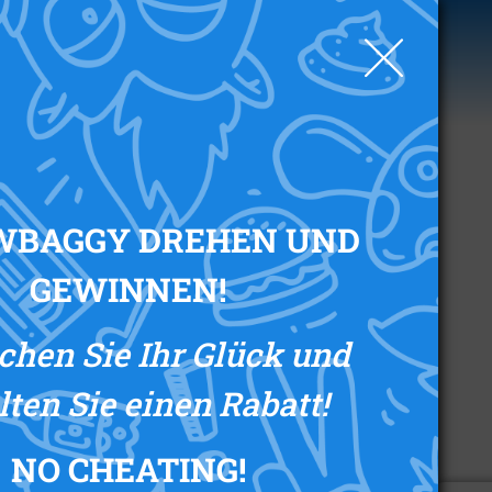
0
WBAGGY DREHEN UND
GEWINNEN!
chen Sie Ihr Glück und
lten Sie einen Rabatt!
NO CHEATING
!