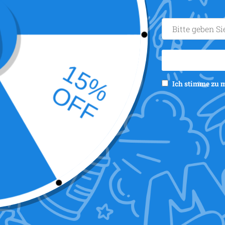
Ich stimme zu 
STRAWBAGGY von HARDCASE TECHNOLOGIES
©2012-2025 - Umsatzsteuernummer IT02235270978