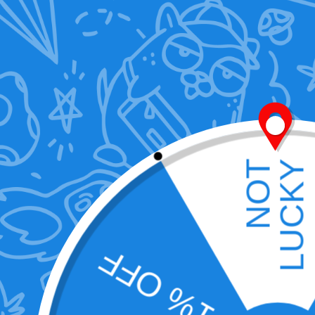
Startseite
"
Zip-Zero
Zip-Zero
Einzelnes Ergebnis wird angezeigt
Angebot!
Zip-Zero Secure Schloss