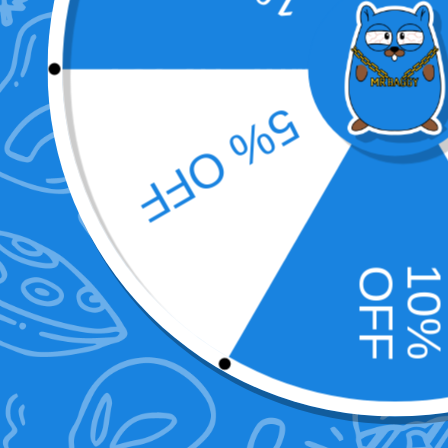
19,90
€
12,00
€
In den Warenkorb