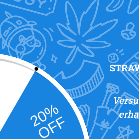
STRA
Versu
erha