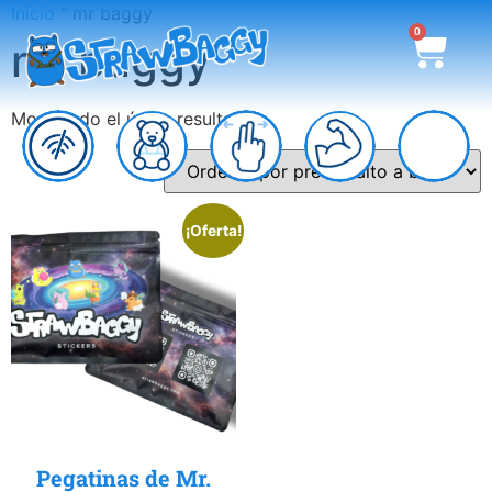
Inicio
"
mr baggy
0
mr baggy
Mostrando el único resultado
¡Oferta!
Pegatinas de Mr.