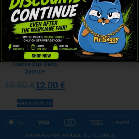
Cierre Zip-Zero
Secure
12,00
€
19,90
€
Añadir al carrito
STRAWBAGGY de HARDCASE TECHNOLOGIES