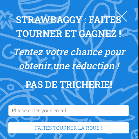
Tableau de bord de
0
STRAWBAGGY : FAITES
l'affilié
TOURNER ET GAGNEZ !
Connexion
Tentez votre chance pour
obtenir une réduction !
PAS DE TRICHERIE
!
Username or email address
*
Password
*
FAITES TOURNER LA ROUE !