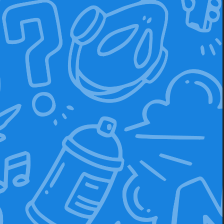
Prénom
*
Nom de famille
*
Adresse électronique
*
Vos données personnelles
seront utilisées pour faciliter
votre expérience sur ce site
web, pour gérer l'accès à votre
compte et pour d'autres
objectifs décrits dans notre site
web.
politique de confidentialité
.
J'ai lu et j'accepte le site web