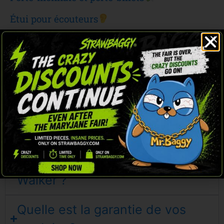
Étui pour écouteurs
Porte-clés de voiture et de maison
...et tout ce qui rentre à l'intérieur !
Comment puis-je avoir vos
produits dans ma boutique ou
mon magasin ?
Puis-je personnaliser mon
Walker ?
Quelle est la garantie de vos