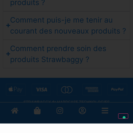
produits ?
Comment puis-je me tenir au
courant des nouveaux produits ?
Comment prendre soin des
produits Strawbaggy ?
STRAWBAGGY de HARDCASE TECHNOLOGIES
©2012-2025 - Numéro de TVA IT02235270978
Avis lors de la collecte