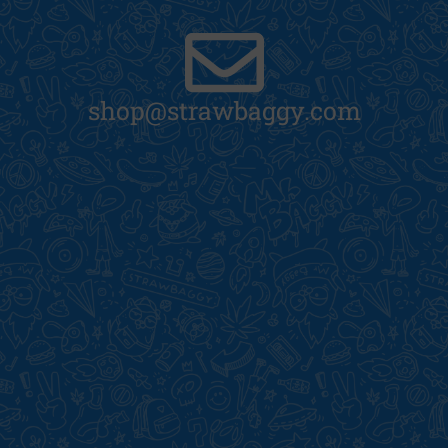
shop@strawbaggy.com
Je suis d'