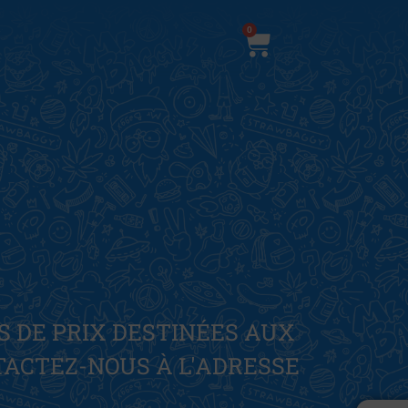
0
STRAWBAGGY : FAITES
TOURNER ET GAGNEZ !
z votre chance pour obtenir
S DE PRIX DESTINÉES AUX
une réduction !
TACTEZ-NOUS À L'ADRESSE
PAS DE TRICHERIE
!