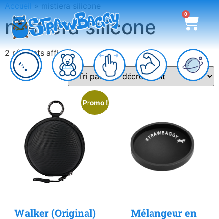
Accueil
»
mistiera silicone
0
mistiera silicone
2 résultats affichés
Promo !
Walker (Original)
Mélangeur en