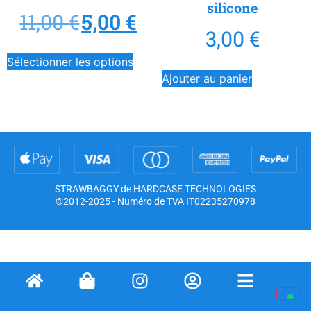
silicone
11,00
€
5,00
€
3,00
€
Sélectionner les options
Ajouter au panier
STRAWBAGGY de HARDCASE TECHNOLOGIES
©2012-2025 - Numéro de TVA IT02235270978
Avis lors de la collecte