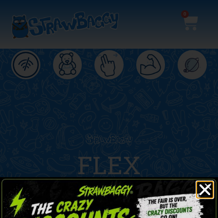
0
 Y
a un
FLEX
Más fuerte y más ligero